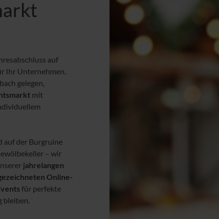
arkt
hresabschluss auf
für Ihr Unternehmen.
bach gelegen,
htsmarkt
mit
individuellem
 auf der Burgruine
ewölbekeller – wir
unserer
jahrelangen
gezeichneten Online-
Events
für perfekte
 bleiben.