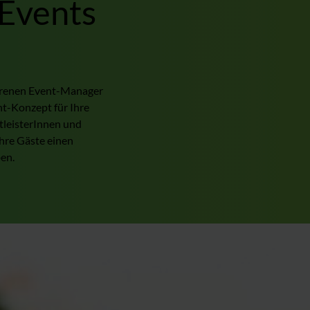
 Events
fahrenen Event-Manager
nt-Konzept für Ihre
tleisterInnen und
Ihre Gäste einen
ben.