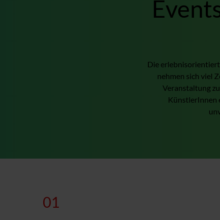
Events
Die erlebnisorientier
nehmen sich viel Z
Veranstaltung zu
KünstlerInnen e
unv
01