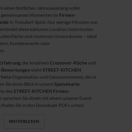
m einen festlichen Jahresausklang voller
d gemeinsamen Momenten im
Firmen-
eide
in Troisdorf-Spich. Nur wenige Minuten von
erbindet diese exklusive Location historischen
Außenfläche und modernen Innenräumen – ideal
iern, Kundenevents oder
en.
 Erfahrung
, der kreativen
Crossover-Küche
und
e-Bewertungen
steht
STREET-KITCHEN
rfekte Organisation und Genussmomente, die in
n Sie einen Blick in unsere
Speisekarte
,
ote des
STREET-KITCHEN Firmen-
 sprechen Sie direkt mit einem unserer Event-
s finden Sie in den Download-PDFs unten!
WEITERLESEN