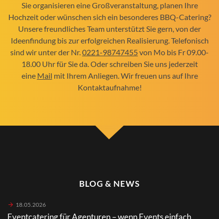
Sie organisieren eine Großveranstaltung, planen Ihre
Hochzeit oder wünschen sich ein besonderes BBQ-Catering?
Unsere freundliches Team unterstützt Sie gern, von der
Ideenfindung bis zur erfolgreichen Realisierung. Telefonisch
sind wir unter der Nr.
0221-98747455
von Mo bis Fr 09.00-
18.00 Uhr für Sie da. Oder schreiben Sie uns jederzeit
eine
Mail
mit Ihrem Anliegen. Wir freuen uns auf Ihre
Kontaktaufnahme!
BLOG & NEWS
18.05.2026
Eventcatering für Agenturen – wenn Events einfach