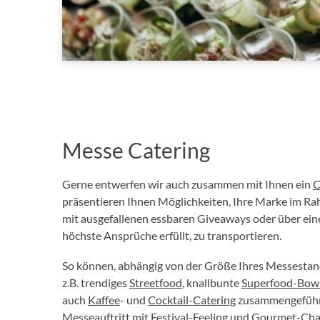
Messe Catering
Gerne entwerfen wir auch zusammen mit Ihnen ein
C
präsentieren Ihnen Möglichkeiten, Ihre Marke im R
mit ausgefallenen essbaren Giveaways oder über ein
höchste Ansprüche erfüllt, zu transportieren.
So können, abhängig von der Größe Ihres Messesta
z.B. trendiges
Streetfood
, knallbunte
Superfood-Bow
auch
Kaffee
- und
Cocktail-Catering
zusammengeführt
Messeauftritt mit Festival-Feeling und Gourmet-Cha