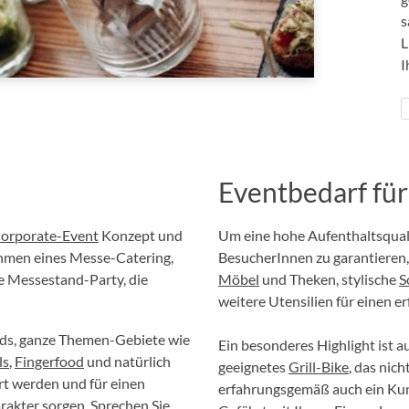
s
L
I
Eventbedarf fü
orporate-Event
Konzept und
Um eine hohe Aufenthaltsquali
ahmen eines Messe-Catering,
BesucherInnen zu garantieren
e Messestand-Party, die
Möbel
und Theken, stylische
S
weitere Utensilien für einen 
nds, ganze Themen-Gebiete wie
Ein besonderes Highlight ist 
ls
,
Fingerfood
und natürlich
geeignetes
Grill-Bike
, das nic
 werden und für einen
erfahrungsgemäß auch ein Kun
rakter sorgen. Sprechen Sie