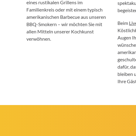
eines rustikalen Grillens im
spektaku
Familienkreis oder mit einem typisch
begeiste
amerikanischen Barbecue aus unseren
Beim
Liv
BBQ-Smokern – wir möchten Sie mit
Köstlich
allen Mitteln unserer Kochkunst
Augen Ih
verwöhnen.
wünschen
amerika
geschult
dafür, d
bleiben 
Ihre Gä