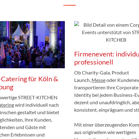
Firmenevent: individu
professionell
Ob Charity-Gala, Product
Catering für Köln &
Launch,
Messe
oder Kundeneve
bung
transportieren Ihre Corporate
Identity bei jedem Business-E
hwertige STREET-KITCHEN
dezent und unaufdringlich, ab
tering
wird individuell nach
konsistent, einprägsam und stil
nschen gestaltet und bietet
glichkeiten, Ihre Kunden,
Mit einer überzeugenden Kom
tenden und Gäste mit
aus originellem wie wertigem
schen Erlebnissen und