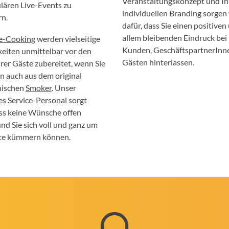
Veranstaltungskonzept und I
lären Live-Events zu
individuellen Branding sorgen
rn.
dafür, dass Sie einen positiven
allem bleibenden Eindruck bei
e-Cooking
werden vielseitige
Kunden, GeschäftspartnerInn
keiten unmittelbar vor den
Gästen hinterlassen.
rer Gäste zubereitet, wenn Sie
 auch aus dem original
nischen
Smoker
. Unser
es Service-Personal sorgt
ass keine Wünsche offen
und Sie sich voll und ganz um
ste kümmern können.