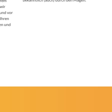
hrem
 wir
 und vor
 Ihren
en und