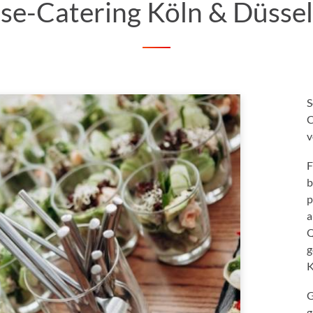
se-Catering Köln & Düssel
S
C
v
F
b
p
a
Q
g
K
G
g