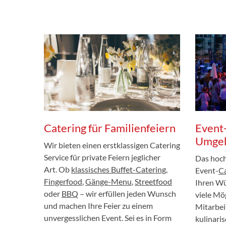
Catering für Familienfeiern
Event-
Umge
Wir bieten einen erstklassigen Catering
Service für private Feiern jeglicher
Das hoc
Art. Ob
klassisches Buffet-Catering
,
Event-
Ca
Fingerfood
,
Gänge-Menu
,
Streetfood
Ihren Wü
oder
BBQ
– wir erfüllen jeden Wunsch
viele Mö
und machen Ihre Feier zu einem
Mitarbei
unvergesslichen Event. Sei es in Form
kulinari