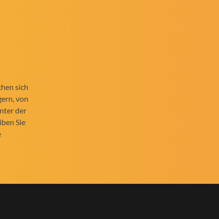
chen sich
gern, von
unter der
iben Sie
e