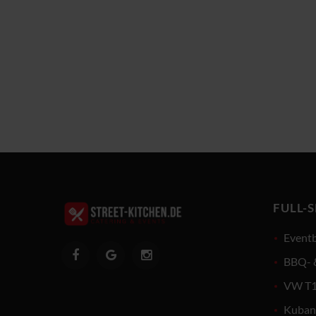
FULL-
Event
BBQ- &
VW T1 
Kubani