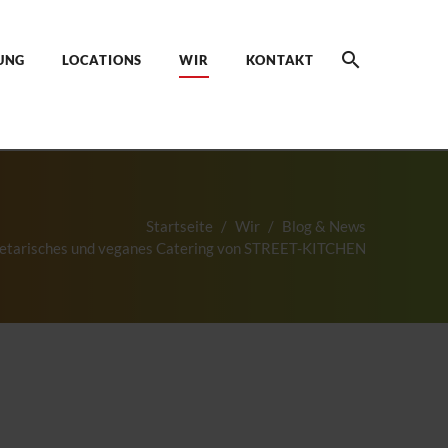
UNG
LOCATIONS
WIR
KONTAKT
Startseite
Wir
Blog & News
etarisches und veganes Catering von STREET-KITCHEN