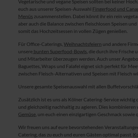
Vegetarische und vegane Speisen sollten bei keiner Hoc
euch aus unserer Speisen-Auswahl
Fingerfood und Cana
Menüs
zusammenstellen. Dabei könnt ihr ein rein vegeta
aber auch die Balance zwischen fleischlosen Speisen und 
somit das Hochzeitsessen in vollen Zügen genießen.
Für Office-Caterings,
Weihnachtsfeiern
und andere Firme
unsere
bunten Superfood-Bowls
, die durch ihre Frische
und Mitarbeiter überzeugen werden. Auch unser Angebo
Baguettes, Wraps und Falafel eignet sich perfekt für Mee
zwischen Fleisch-Alternativen und Speisen mit Fleisch wic
Unsere gesamte Speisenauswahl mit allen Buffetvorschläg
Zusätzlich ist es uns als Kölner Catering-Service wichti
und gleichzeitig nachhaltig zu agieren. Dies kombiniere
Gemüse
, um euch einen einzigartigen Geschmack sowie q
Wir freuen uns auf eure bevorstehenden Veranstaltunge
Catering, das zu euch und euren Gästen optimal passt.
Ko