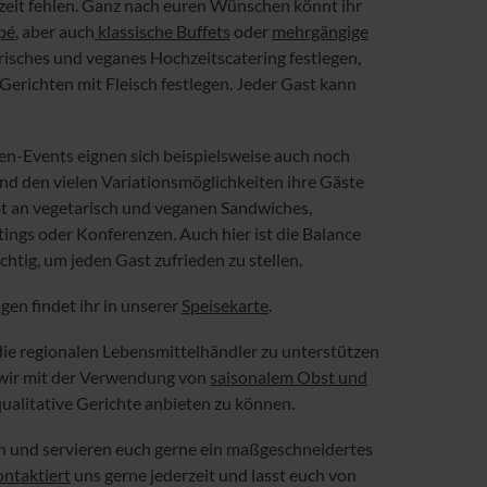
hzeit fehlen. Ganz nach euren Wünschen könnt ihr
pé
, aber auch
klassische Buffets
oder
mehrgängige
risches und veganes Hochzeitscatering festlegen,
Gerichten mit Fleisch festlegen. Jeder Gast kann
n-Events eignen sich beispielsweise auch noch
 und den vielen Variationsmöglichkeiten ihre Gäste
t an vegetarisch und veganen Sandwiches,
tings oder Konferenzen. Auch hier ist die Balance
htig, um jeden Gast zufrieden zu stellen.
en findet ihr in unserer
Speisekarte
.
g die regionalen Lebensmittelhändler zu unterstützen
n wir mit der Verwendung von
saisonalem Obst und
ualitative Gerichte anbieten zu können.
n und servieren euch gerne ein maßgeschneidertes
ntaktiert
uns gerne jederzeit und lasst euch von