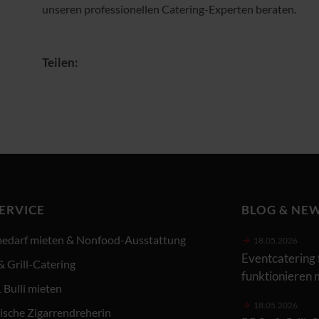
unseren professionellen Catering-Experten beraten.
Teilen:
SERVICE
BLOG & NE
bedarf mieten & Nonfood-Ausstattung
18.05.2026
Eventcatering 
 Grill-Catering
funktionieren
Bulli mieten
18.05.2026
sche Zigarrendreherin